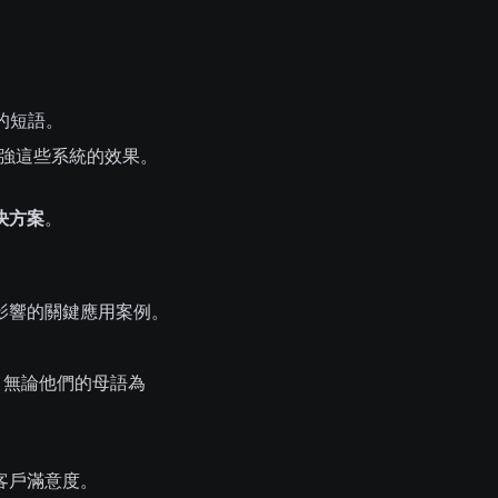
解的短語。
強這些系統的效果。
決方案
。
影響的關鍵應用案例。
，無論他們的母語為
客戶滿意度。