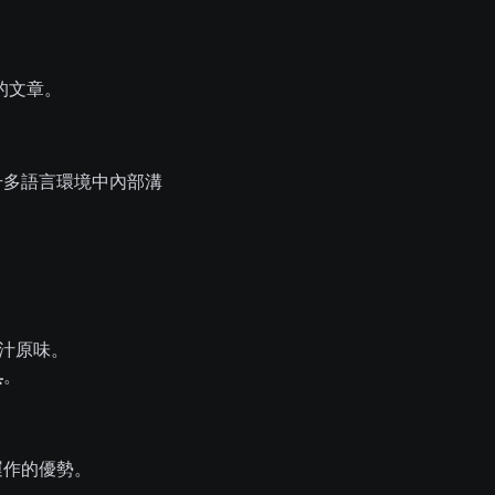
的文章。
提升多語言環境中內部溝
汁原味。
具
。
運作的優勢。