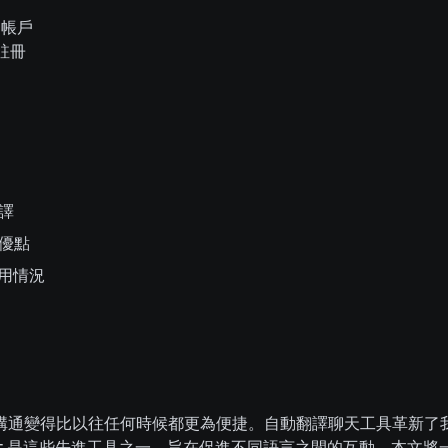
t 帳戶
 註冊
譯
優點
的應用情況
溝通變得比以往任何時候都更為便捷。自動翻譯聊天工具革新了
mart 是這些先進工具之一，旨在促進不同語言之間的互動。本文