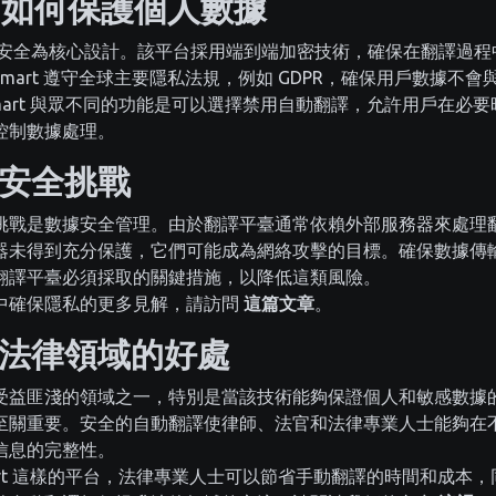
art 如何保護個人數據
安全為核心設計。該平台採用端到端加密技術，確保在翻譯過程
kSmart 遵守全球主要隱私法規，例如 GDPR，確保用戶數據不
kSmart 與眾不同的功能是可以選擇禁用自動翻譯，允許用戶在必
控制數據處理。
安全挑戰
挑戰是數據安全管理。由於翻譯平臺通常依賴外部服務器來處理
器未得到充分保護，它們可能成為網絡攻擊的目標。確保數據傳
翻譯平臺必須採取的關鍵措施，以降低這類風險。
中確保隱私的更多見解，請訪問
這篇文章
。
法律領域的好處
受益匪淺的領域之一，特別是當該技術能夠保證個人和敏感數據
至關重要。安全的自動翻譯使律師、法官和法律專業人士能夠在
信息的完整性。
Smart 這樣的平台，法律專業人士可以節省手動翻譯的時間和成本