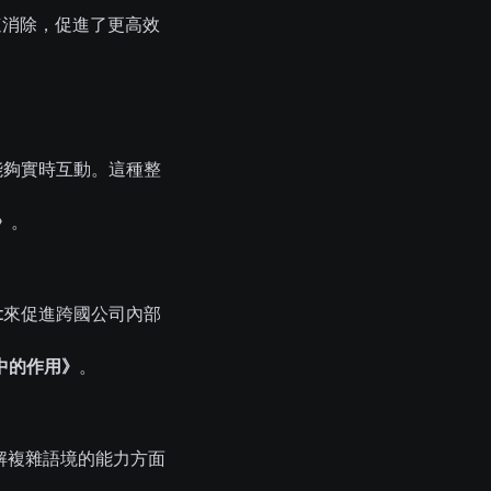
迅速消除，促進了更高效
戶能夠實時互動。這種整
》
。
rt來促進跨國公司內部
中的作用》
。
解複雜語境的能力方面