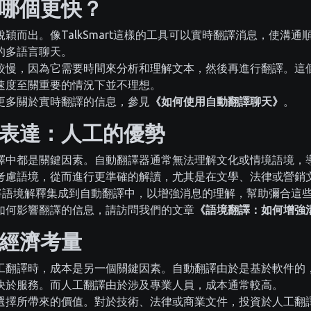
哪個更快？
穎而出。像TalkSmart這樣的工具可以實時翻譯消息，使溝
的多語言聊天。
較慢，因為它需要時間來分析和理解文本，然後再進行翻譯。這
速度至關重要的情況下並不理想。
更多關於實時翻譯的信息，參見
《如何使用自動翻譯聊天》
。
表達：人工的優勢
譯中都是關鍵因素。自動翻譯器通常無法理解文化或情境語境，
考慮語境，從而進行更準確的解讀，尤其是在文學、法律或營銷
，我們將語境解釋集成到自動翻譯中，以增強消息的理解，幫助彌合這
如何影響翻譯的信息，請訪問我們的文章
《語境翻譯：如何增強
經濟考量
工翻譯時，成本是另一個關鍵因素。自動翻譯由於是基於軟件的
決於服務。而人工翻譯由於涉及專業人員，成本通常較高。
選擇所帶來的價值。對於技術、法律或商業文件，投資於人工翻