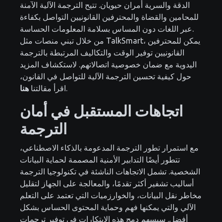
الدقة والسرية أمران حيويان. تتيح الترجمة الآلية الآمنة
للمحامين والقضاة والمحترفين القانونيين التواصل بكفاءة
عبر اللغات دون المساس بسلامة المعلومات الحساسة.
من خلال تبني منصات مثل TalkSmart، يمكن للمحترفين
القانونيين توفير الوقت والتكاليف المرتبطة بالترجمة
اليدوية مع ضمان خصوصية اتصالاتهم. لاستكشاف المزيد
حول كيفية تحسين الترجمة الآلية للتواصل في القانون،
.
اقرأ مقالتنا
هنا
اتجاهات المستقبل في أمان
الترجمة
مع استمرار تطور الترجمة المدعومة بالذكاء الاصطناعي،
تتطور أيضًا التدابير الأمنية المصممة لحماية البيانات
الشخصية. تشمل الاتجاهات الناشئة في تكنولوجيا الترجمة
أساليب تشفير أكثر تقدمًا، والمعالجة على الجهاز لتقليل
مخاطر نقل البيانات، والخوارزميات التي تعتمد على التعلم
الآلي والتي يمكنها فهم وحماية المحتوى الحساس بشكل
أفضل. سيسهم دمج هذه الابتكارات في توفير ترجمات