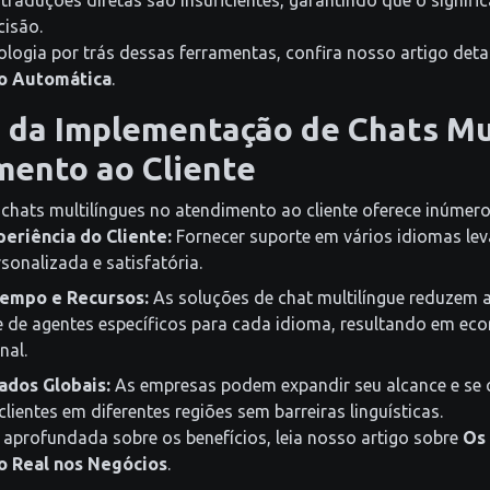
traduções diretas são insuficientes, garantindo que o signifi
cisão.
ologia por trás dessas ferramentas, confira nosso artigo det
ão Automática
.
 da Implementação de Chats Mu
mento ao Cliente
hats multilíngues no atendimento ao cliente oferece inúmeros
eriência do Cliente:
Fornecer suporte em vários idiomas lev
sonalizada e satisfatória.
empo e Recursos:
As soluções de chat multilíngue reduzem 
 de agentes específicos para cada idioma, resultando em ec
nal.
ados Globais:
As empresas podem expandir seu alcance e se
lientes em diferentes regiões sem barreiras linguísticas.
aprofundada sobre os benefícios, leia nosso artigo sobre
Os 
 Real nos Negócios
.