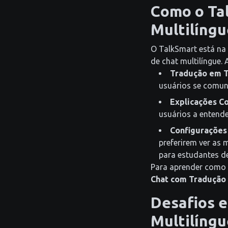
Como o Tal
Multilíngu
O TalkSmart está na
de chat multilíngue. 
Tradução em T
usuários se comuni
Explicações Co
usuários a entend
Configurações 
preferirem ver as
para estudantes d
Para aprender como 
Chat com Tradução
Desafios e
Multilíngu