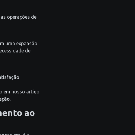
uas operações de
ram uma expansão
necessidade de
atisfação
o em nosso artigo
ação
.
mento ao