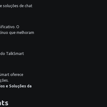
e soluções de chat
ificativo. O
ntínuo que melhoram
s do TalkSmart
Smart oferece
ções.
ios e Soluções da
ats