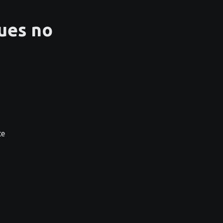
ues no
te