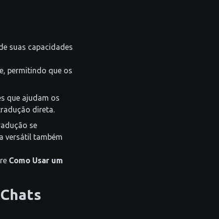
 de suas capacidades
, permitindo que os
es que ajudam os
radução direta.
radução se
a versátil também
bre
Como Usar um
 Chats