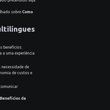
cado pretendido seja
alhado sobre
Como
ltilíngues
 benefícios:
a a uma experiência
a necessidade de
onomia de custos e
 comunicar
Benefícios da