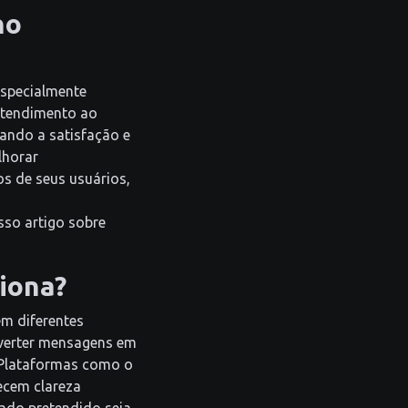
no
especialmente
 atendimento ao
ando a satisfação e
lhorar
os de seus usuários,
sso artigo sobre
iona?
m diferentes
nverter mensagens em
. Plataformas como o
ecem clareza