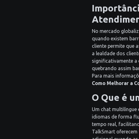
Importânc
Atendimen
No mercado globaliza
quando existem barre
cliente permite que
a lealdade dos clie
significativamente a
quebrando assim barre
Para mais informaçõ
Como Melhorar a C
O Que é u
Um chat multilíngue
idiomas de forma flu
tempo real, facilita
TalkSmart oferecem 