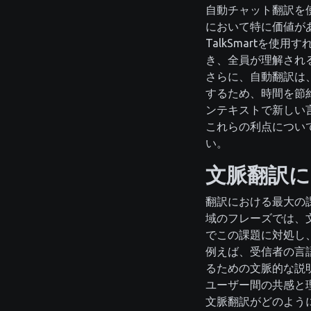
自動チャット翻訳を
において特に価値が
TalkSmartを
き、全員が理解され
さらに、自動翻訳は
するため、時間を節
ンテキストで新しい
これらの利点につい
い。
文脈翻訳
翻訳における最大の
域のフレーズでは、文
でこの課題に対処し
例えば、受信者の言語
るための文脈的な説
ユーザー間の共感と
文脈翻訳がどのよう