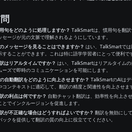
質問
tは慣用句をどのように処理しますか？
TalkSmartは、慣用句を
ッセージが元の文脈で理解されるようにしています。
tで元のメッセージを見ることはできますか？
はい、TalkSmart
示することができます。これは特に語学学習者にとって便利で
tの翻訳はリアルタイムですか？
はい、TalkSmartはリアルタイ
ムーズで即時のコミュニケーションを可能にします。
martの自動翻訳をどのように向上させますか？
TalkSmartのA
やコンテキストに適応して、翻訳の精度と関連性を向上させま
訳の利点は何ですか？
自動チャット翻訳は、効率性を向上さ
ことでインクルージョンを促進します。
tで翻訳が不正確な場合はどうすればよいですか？
翻訳を無効にして
バックを提供して翻訳の質の向上に役立ててください。