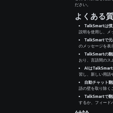
ださい。
よくある
TalkSmar
説明を使用し、メ
TalkSmar
のメッセージを表
TalkSmar
おり、言語間のス
AIはTalkS
習し、新しい用語
自動チャット翻
語の壁を取り除く
TalkSmar
するか、フィード