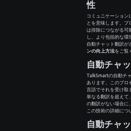
性
コミュニケーション
とを意味します。プ
は排除につながる可能
し、より包括的な環
自動チャット翻訳が
ンの向上方法
をご覧
自動チャ
TalkSmartの
あります。このプロ
言語でそれを受け取
単なる翻訳を超えて、
の翻訳がない場合に
この技術の詳細につ
自動チャ