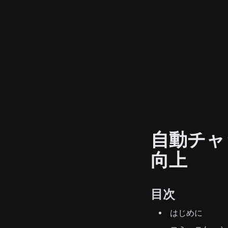
自動チャ
向上
目次
はじめに