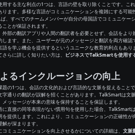
使用する主な利点の1つは、言語の壁を取り除くことです。こ
あります。多様な言語がコミュニケーションを複雑にする可能
使用すれば、すべてのチームメンバーが自分の母国語でコミュニケ
ることが保証されます。
、外部の翻訳アプリや人間の翻訳者を必要とせず、会話をより
約します。また、ユーザーが元のメッセージと翻訳を両方確認
言語を学ぶ機会を提供するというユニークな教育的利点もあり
てさらに詳しく知りたい方は、
ビジネスでTalkSmartを使用
によるインクルージョンの向上
課題の1つは、会話の文化的および言語的な文脈を捉えること
字通りの翻訳が誤解を招くことがあります。TalkSmartは
、メッセージが本来の意味を保持することを保証します。
に直接の同等表現がない慣用句を使用した場合、TalkSmar
明を提供します。これにより、コミュニケーションの正確性が
理解が深まります。
にコミュニケーションを向上させるかについての詳細は、
文脈