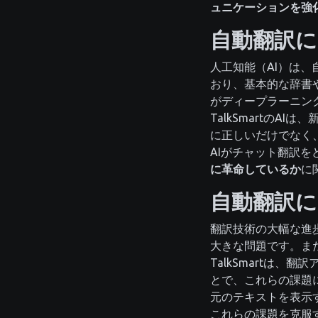
ュニケーションを強
自動翻訳に
人工知能（AI）は
おり、基本的な辞書や
がディープラーニン
TalkSmartの
に正しいだけでなく
AIがチャット翻訳
に革命しているか
に
自動翻訳に
翻訳技術の大幅な進
大きな問題です。ま
TalkSmartは
とで、これらの課題
元のテキストを表示
これらの課題を克服