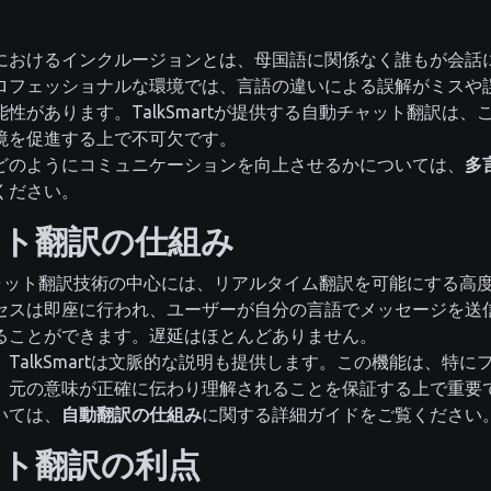
におけるインクルージョンとは、母国語に関係なく誰もが会話
ロフェッショナルな環境では、言語の違いによる誤解がミスや
性があります。TalkSmartが提供する自動チャット翻訳は、
境を促進する上で不可欠です。
どのようにコミュニケーションを向上させるかについては、
多
ください。
ット翻訳の仕組み
自動チャット翻訳技術の中心には、リアルタイム翻訳を可能にする高
セスは即座に行われ、ユーザーが自分の言語でメッセージを送
ることができます。遅延はほとんどありません。
TalkSmartは文脈的な説明も提供します。この機能は、特
、元の意味が正確に伝わり理解されることを保証する上で重要
いては、
自動翻訳の仕組み
に関する詳細ガイドをご覧ください
ット翻訳の利点