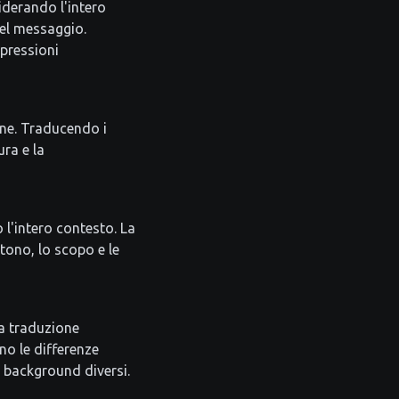
iderando l'intero
del messaggio.
spressioni
one. Traducendo i
ura e la
 l'intero contesto. La
tono, lo scopo e le
a traduzione
no le differenze
 background diversi.