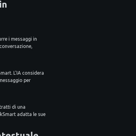
in
urre i messaggi in
 conversazione,
Smart. L'IA considera
 messaggio per
ratti di una
lkSmart adatta le sue
ntestuale