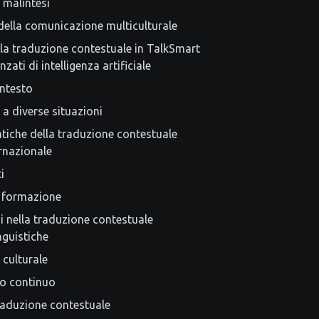
 malintesi
 della comunicazione multiculturale
a traduzione contestuale in TalkSmart
zati di intelligenza artificiale
ontesto
a diverse situazioni
atiche della traduzione contestuale
rnazionale
i
 formazione
ni nella traduzione contestuale
nguistiche
culturale
o continuo
traduzione contestuale