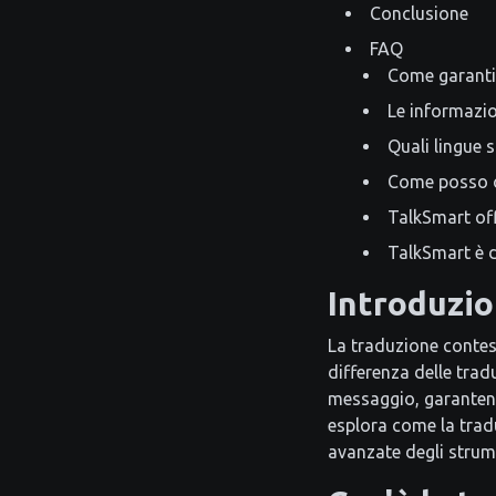
Conclusione
FAQ
Come garanti
Le informazio
Quali lingue 
Come posso o
TalkSmart off
TalkSmart è d
Introduzi
La traduzione contes
differenza delle trad
messaggio, garantendo
esplora come la trad
avanzate degli stru