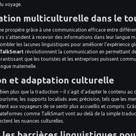
du voyage.
ion multiculturelle dans le to
me prospère grâce à une communication efficace entre différen
s s'attendent à recevoir des informations dans leur langue mat
ombler les lacunes linguistiques pour améliorer l'expérience gl
TalkSmart
révolutionnent la communication en permettant de
arantissant que les touristes et les entreprises puissent comm
langue maternelle.
on et adaptation culturelle
 bien plus que la traduction – il s'agit d'adapter le contenu au 
 tourisme, les supports localisés avec précision, tels que les m
ttent aux voyageurs de se sentir plus accueillis et compris. Grâ
plateformes comme TalkSmart vont au-delà de la simple traduc
ectent les nuances culturelles.
les barrières linguistiques pou