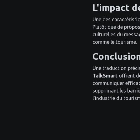
L'impact d
Une des caractéristi
Plutôt que de propos
culturelles du messag
comme le tourisme.
Conclusio
Une traduction préci
TalkSmart
offrent d
communiquer efficace
supprimant les barriè
l'industrie du touris