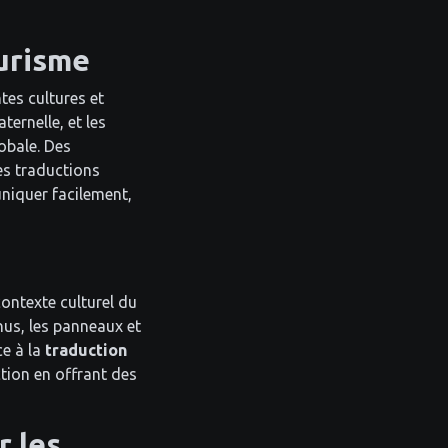
urisme
tes cultures et
ernelle, et les
obale. Des
s traductions
uniquer facilement,
contexte culturel du
enus, les panneaux et
ce à la
traduction
tion en offrant des
r les