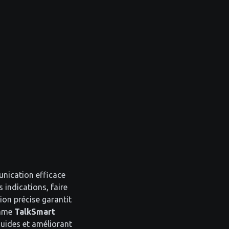
unication efficace
 indications, faire
ion précise garantit
omme
TalkSmart
luides et améliorant