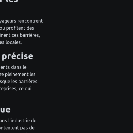
voyageurs rencontrent
ou profitent des
minent ces barrières,
es locales.
 précise
ients dans le
re pleinement les
sque les barrières
reprises, ce qui
que
ans l'industrie du
contentent pas de