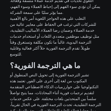
اللغوي تحديات في تقديم خدمة عملاء متسقة وفعالة.
يمكن أن تؤدي سوء الفهم إلى إحباط العملاء وسوء الفهم،
مما يؤثر سلبًا على سمعة الشركة.
التغلب على هذه الحواجز اللغوية أمر بالغ الأهمية
للشركات التي ترغب في الحفاظ على معايير عالية من
خدمة العملاء وضمان رضا العملاء. الأساليب التقليدية،
مثل توظيف موظفين متعددي اللغات أو استخدام خدمات
الترجمة اليدوية، غالباً ما تكون مكلفة وتستغرق وقتاً
طويلاً. تقدم الترجمة الفورية حلاً أكثر فعالية وقابلية
للتوسع.
ما هي الترجمة الفورية؟
تشير الترجمة الفورية إلى تحويل النص المنطوق أو
المكتوب من لغة إلى أخرى على الفور. تعتمد هذه
التكنولوجيا على خوارزميات الذكاء الاصطناعي المتقدمة
لتقديم ترجمات فورية أثناء المحادثات، مما يتيح تواصلاً
سلساً بين المتحدثين بلغات مختلفة. على عكس خدمات
الترجمة التقليدية، تحدث الترجمة الفورية في الحال تقريباً،
مما يجعلها فعالة للغاية للتفاعلات السريعة والديناميكية