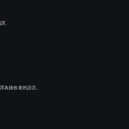
：
翻譯。
其翻譯為接收者的語言。