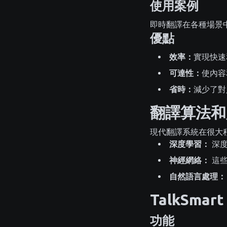
使用案例
即時翻譯在各種場景
優點
效率：
實現快速
可達性：
使內容
省時：
減少了對
翻譯算法和
現代翻譯系統在很大程
深度學習：
深度
神經網絡：
這些
自然語言處理：
TalkSm
功能