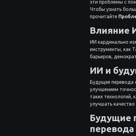
эти проблемы с по
Чтобы узнать больш
прочитайте
Пробле
Влияние 
ИИ кардинально изм
инструменты, как 
барьеров, демокра
ИИ и буд
Будущее перевода 
улучшением точнос
таких технологий, 
улучшать качество
Будущие 
перевода