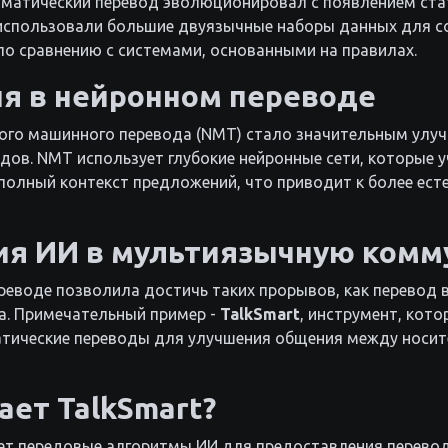
томатический перевод эволюционировал с появлением ста
использовали большие двуязычные наборы данных для с
по сравнению с системами, основанными на правилах.
я в нейронном переводе
ого машинного перевода (NMT) стало значительным улу
дов. NMT использует глубокие нейронные сети, которые 
 полный контекст предложений, что приводит к более ес
ия ИИ в мультиязычную ком
реводе позволила достичь таких прорывов, как перевод 
а. Примечательный пример -
TalkSmart
, инструмент, кот
тические переводы для улучшения общения между носи
ает TalkSmart?
ует передовые алгоритмы ИИ для предоставления перево