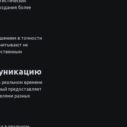
тистических
оздания более
чшением в точности
учитывают не
тественным
муникацию
в реальном времени
орый предоставляет
телями разных
да в реальном