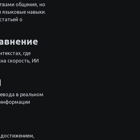
ствами общения, но
 языковые навыки.
статьей о
равнение
текстах, где
жна скорость, ИИ
И
ревода в реальном
 информации
 достижением,