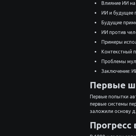
Влияние ИИ на
ИИ и будущее 
Будущие прим
ИИ против чел
Примеры испол
Контекстный п
Проблемы мул
Заключение: И
Первые ш
Первые попытки ав
первые системы пе
заложили основу д
Прогресс 