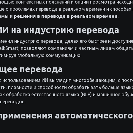
мощью контекстных пояснений и опции просмотра исходн
е о проблемах перевода в реальном времени и способах 
мы и решения в переводе в реальном времени
.
ИИ на индустрию перевода
енил индустрию перевода, делая его быстрее и доступне
TalkSmart, позволяют компаниям и частным лицам общать
тизируя глобальную коммуникацию.
ущее перевода
с использованием ИИ выглядит многообещающим, с пос
ти, плавности и способности обрабатывать больше языко
как обработка естественного языка (NLP) и машинное обу
 переводов.
применения автоматического