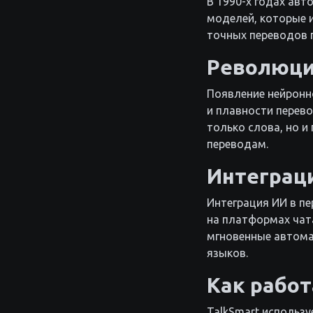
В 1990-х годах ав
моделей, которые 
точных переводов 
Революци
Появление нейронн
и плавности перево
только слова, но и
переводам.
Интеграц
Интеграция ИИ в пе
на платформах чат
мгновенные автома
языков.
Как работ
TalkSmart использ