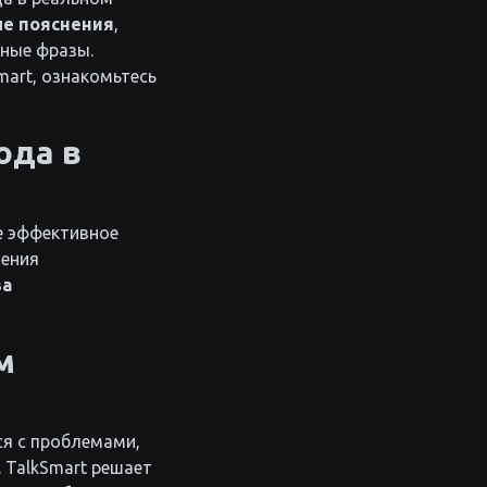
ые пояснения
,
ные фразы.
mart, ознакомьтесь
ода в
е эффективное
чения
ва
м
ся с проблемами,
 TalkSmart решает