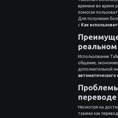
времени во время р
помогая пользоват
Для получения бол
с
Как использоват
Преимуще
реальном
Использование Tal
общение, экономию
дополнительной ин
автоматического 
Проблемы
переводе
Несмотря на дости
такими как перевод