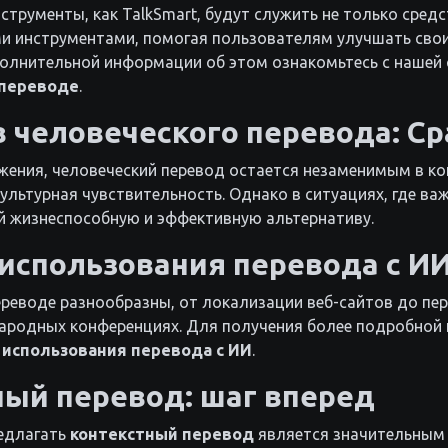
струменты, как TalkSmart, будут служить не только сред
и инструментами, помогая пользователям улучшать свои
олнительной информации об этом ознакомьтесь с нашей 
 переводе
.
 человеческого перевода: С
ения, человеческий перевод остается незаменимым в кон
ультурная чувствительность. Однако в ситуациях, где ва
й жизнеспособную и эффективную альтернативу.
использования перевода с И
ереводе разнообразны, от локализации веб-сайтов до пе
ародных конференциях. Для получения более подробной
использования перевода с ИИ
.
ный перевод: шаг вперед
едлагать
контекстный перевод
является значительным