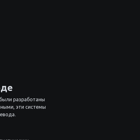
оде
 были разработаны
вными, эти системы
евода.