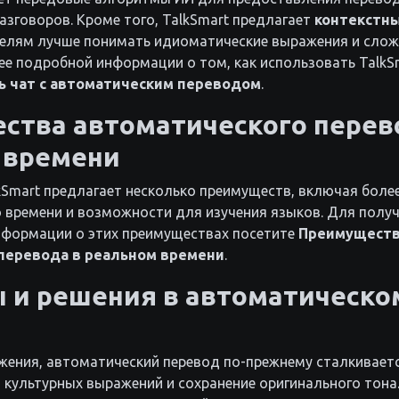
азговоров. Кроме того, TalkSmart предлагает
контекстн
елям лучше понимать идиоматические выражения и слож
ее подробной информации о том, как использовать TalkS
ь чат с автоматическим переводом
.
ства автоматического перев
 времени
kSmart предлагает несколько преимуществ, включая боле
 времени и возможности для изучения языков. Для полу
формации о этих преимуществах посетите
Преимущест
перевода в реальном времени
.
 и решения в автоматическо
жения, автоматический перевод по-прежнему сталкивает
 культурных выражений и сохранение оригинального тона.