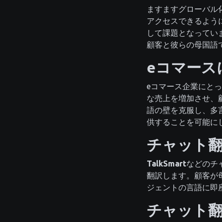
ますますグローバル
アクセスできるよう
して課題となってい
顧客と彼らの母国語
eコマース
eコマース企業にと
な売上を増加させ、
語の壁を克服し、多
供することを可能に
チャット
TalkSmart
などのチ
翻訳します。顧客が
ジェントの言語に即
チャット