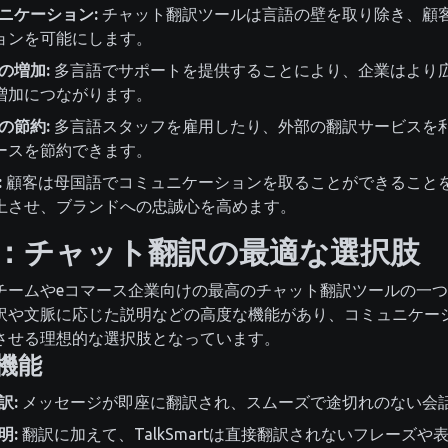
ニケーション:
チャット翻訳ツールは言語の壁を取り除き、顧
ョンを可能にします。
の増加:
多言語でサポートを提供することにより、企業はより
増加につながります。
の節約:
多言語スタッフを雇用したり、外部の翻訳サービスを
ースを節約できます。
:
顧客は母国語でコミュニケーションを取ることができること
上させ、ブランドへの忠誠心を高めます。
art：チャット翻訳の最適な選択肢
チームやeコマース企業向けの最高のチャット翻訳ツールの一
訳や文脈に応じた説明などの高度な機能があり、コミュニケー
させる理想的な選択肢となっています。
の機能
訳:
メッセージが即座に翻訳され、スムーズで途切れのない会
明:
翻訳に加えて、TalkSmartは直接翻訳されないフレーズ