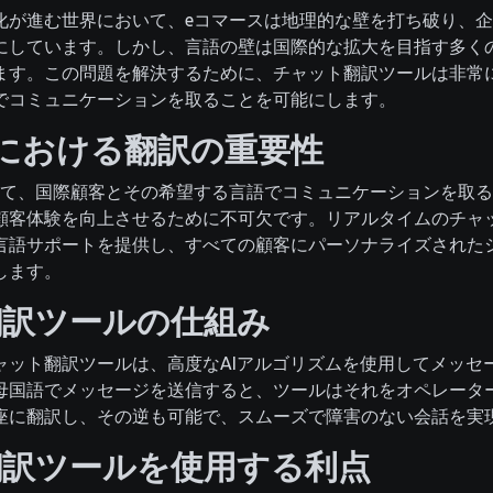
化が進む世界において、eコマースは地理的な壁を打ち破り、
にしています。しかし、言語の壁は国際的な拡大を目指す多く
ます。この問題を解決するために、チャット翻訳ツールは非常
でコミュニケーションを取ることを可能にします。
における翻訳の重要性
って、国際顧客とその希望する言語でコミュニケーションを取
顧客体験を向上させるために不可欠です。リアルタイムのチャ
言語サポートを提供し、すべての顧客にパーソナライズされた
します。
翻訳ツールの仕組み
ャット翻訳ツールは、高度なAIアルゴリズムを使用してメッセ
母国語でメッセージを送信すると、ツールはそれをオペレータ
座に翻訳し、その逆も可能で、スムーズで障害のない会話を実
翻訳ツールを使用する利点