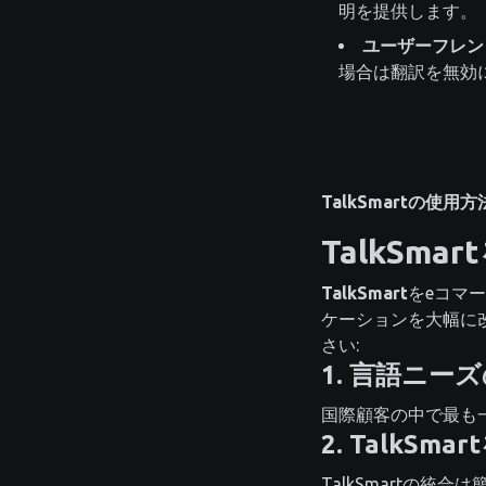
明を提供します。
ユーザーフレン
場合は翻訳を無効
TalkSmartの使用
TalkSm
TalkSmart
をeコマ
ケーションを大幅に改
さい:
1. 言語ニー
国際顧客の中で最も一
2. TalkS
TalkSmartの