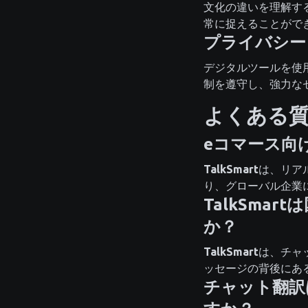
文化の違いを理解す
常に捉えることがで
プライバシー
デジタルツールを使用
制を遵守し、強力な
よくある
eコマース向
TalkSmart
は、リア
り、グローバル企業
TalkSm
か？
TalkSmart
は、チャ
ッセージの背後にあ
チャット翻訳