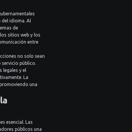
 gubernamentales
 del idioma. Al
stemas de
os sitios web y los
comunicación entre
ucciones no solo sean
servicio público.
 legales y el
ativamente. La
, promoviendo una
la
s esencial. Las
adores públicos una