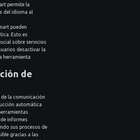
rt permite la
s del idioma al
Smart pueden
ica. Esto es
cial sobre servicios
uarios desactivar la
na herramienta
ación de
á de la comunicación
ducción automática
 herramientas
 de informes
iendo sus procesos de
ible gracias a las