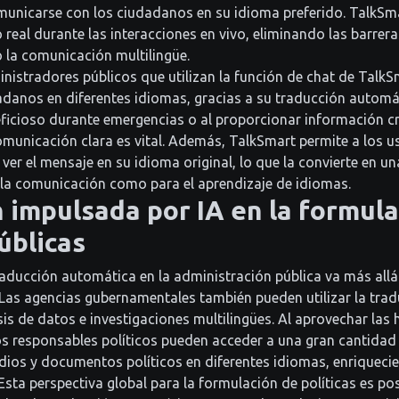
municarse con los ciudadanos en su idioma preferido. TalkSma
real durante las interacciones en vivo, eliminando las barrera
 la comunicación multilingüe.
inistradores públicos que utilizan la función de chat de Talk
adanos en diferentes idiomas, gracias a su traducción automát
ficioso durante emergencias o al proporcionar información cru
omunicación clara es vital. Además, TalkSmart permite a los us
ver el mensaje en su idioma original, lo que la convierte en u
 la comunicación como para el aprendizaje de idiomas.
 impulsada por IA en la formul
úblicas
traducción automática en la administración pública va más all
Las agencias gubernamentales también pueden utilizar la tra
lisis de datos e investigaciones multilingües. Al aprovechar las
os responsables políticos pueden acceder a una gran cantidad
udios y documentos políticos en diferentes idiomas, enriquec
sta perspectiva global para la formulación de políticas es pos