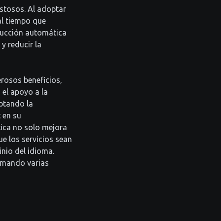
ostosos. Al adoptar
al tiempo que
ducción automática
y reducir la
rosos beneficios,
 el apoyo a la
ptando la
 en su
tica no solo mejora
ue los servicios sean
nio del idioma.
rmando varias