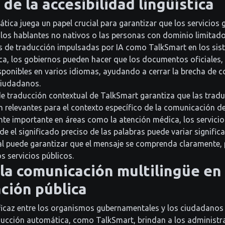
de la accesibilidad lingüística
tica juega un papel crucial para garantizar que los servicios
 los hablantes no nativos o las personas con dominio limitado
s de traducción impulsadas por IA como TalkSmart en los si
ca, los gobiernos pueden hacer que los documentos oficiales, l
sponibles en varios idiomas, ayudando a cerrar la brecha de 
ciudadanos.
e traducción contextual de TalkSmart garantiza que las trad
 relevantes para el contexto específico de la comunicación de 
nte importante en áreas como la atención médica, los servicios
de el significado preciso de las palabras puede variar signific
al puede garantizar que el mensaje se comprenda claramente
s servicios públicos.
la comunicación multilingüe en 
ción pública
caz entre los organismos gubernamentales y los ciudadanos e
ducción automática, como TalkSmart, brindan a los administr