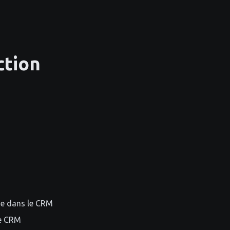
ction
ue dans le CRM
le CRM