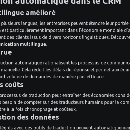
tion automatique dans le CRM
ilingue amélioré
plusieurs langues, les entreprises peuvent étendre leur portée
la est particulièrement important dans l'économie mondiale d'a
ent des clients issus de divers horizons linguistiques. Décou
nication multilingue
.
crue
uction automatique rationalisent les processus de communica
manuelle. Cela réduit les délais de réponse et permet aux équip
rand volume de demandes de manière plus efficace.
s coûts
processus de traduction peut entraîner des économies considé
us besoin de compter sur des traducteurs humains pour la co
être à la fois chronophage et coûteux.
stion des données
égrés avec des outils de traduction peuvent automatiquement