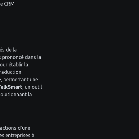
 le CRM
és de la
us prononcé dans la
ur établir la
traduction
, permettant une
TalkSmart
, un outil
volutionnant la
ractions d'une
es entreprises à