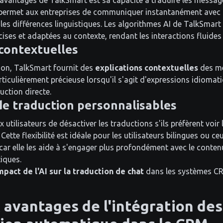
 avantages de TalkSmart est sa capacité à traduire les message
 permet aux entreprises de communiquer instantanément avec le
 les différences linguistiques. Les algorithmes AI de TalkSmart
ises et adaptées au contexte, rendant les interactions fluides 
 contextuelles
tion, TalkSmart fournit des
explications contextuelles
des me
rticulièrement précieuse lorsqu'il s'agit d'expressions idioma
uction directe.
e traduction personnalisables
utilisateurs de désactiver les traductions s'ils préfèrent voi
 Cette flexibilité est idéale pour les utilisateurs bilingues ou 
car elle les aide à s'engager plus profondément avec le contenu
iques.
impact de l'AI sur la traduction de chat
dans les systèmes 
 avantages de l'intégration de