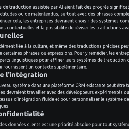
 de traduction assistée par AI aient fait des progrès significati
xactitudes ou de malentendus, surtout avec des phrases comp
ténuer cela, les entreprises devraient choisir des systèmes c
ons contextuelles et la possibilité de réviser les traductions av
urelles
dément liée à la culture, et même des traductions précises peu
de certaines phrases ou expressions. Pour y remédier, les entre
xperts linguistiques pour affiner leurs systèmes de traduction o
 fournissent un contexte supplémentaire.
e l'intégration
ouveau système dans une plateforme CRM existante peut être 
rises devraient travailler avec des développeurs expérimentés o
cessus d'intégration fluide et pour personnaliser le système d
ques.
onfidentialité
 des données clients est une priorité absolue pour tout systè