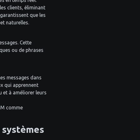
s en temps réel.
s clients, éliminant
 garantissent que les
et naturelles.
ssages. Cette
tiques ou de phrases
r les messages dans
ceux qui apprennent
 et à améliorer leurs
CRM comme
s systèmes