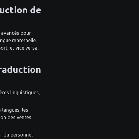
uction de
IA avancés pour
angue maternelle,
rt, et vice versa,
Traduction
ères linguistiques,
 langues, les
tion des ventes
er du personnel