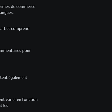
teformes de commerce
langues.
mart et comprend
commentaires pour
ntent également
eut varier en fonction
t les