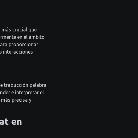
 más crucial que
larmente en el ámbito
para proporcionar
o interacciones
e traducción palabra
der e interpretar el
 más precisa y
at en