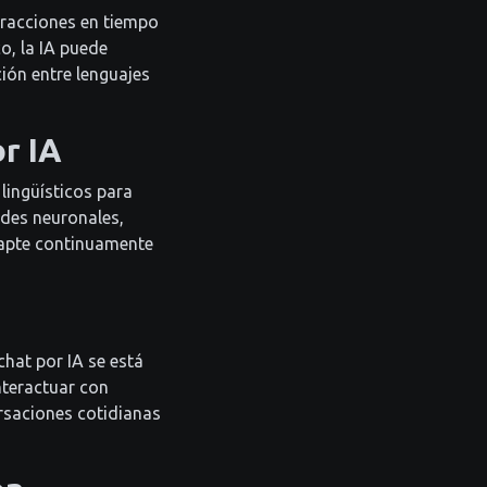
eracciones en tiempo
o, la IA puede
ión entre lenguajes
r IA
lingüísticos para
edes neuronales,
adapte continuamente
chat por IA se está
nteractuar con
ersaciones cotidianas