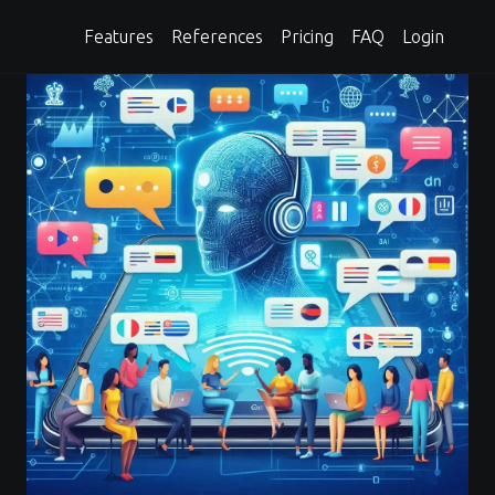
Features
References
Pricing
FAQ
Login