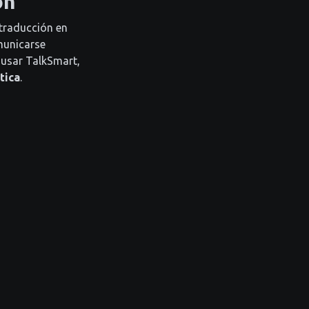
ón
 traducción en
municarse
 usar TalkSmart,
tica
.