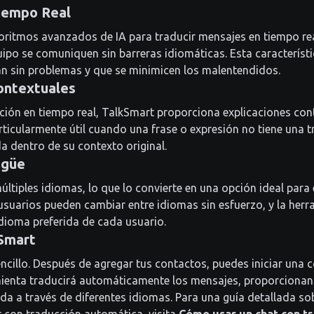
iempo Real
goritmos avanzados de IA para traducir mensajes en tiempo re
ipo se comuniquen sin barreras idiomáticas. Esta característi
n sin problemas y que se minimicen los malentendidos.
ontextuales
ión en tiempo real, TalkSmart proporciona explicaciones cont
rticularmente útil cuando una frase o expresión no tiene una t
a dentro de su contexto original.
ngüe
ltiples idiomas, lo que lo convierte en una opción ideal para
 usuarios pueden cambiar entre idiomas sin esfuerzo, y la her
idioma preferida de cada usuario.
Smart
ncillo. Después de agregar tus contactos, puedes iniciar una 
mienta traducirá automáticamente los mensajes, proporcionan
da a través de diferentes idiomas. Para una guía detallada s