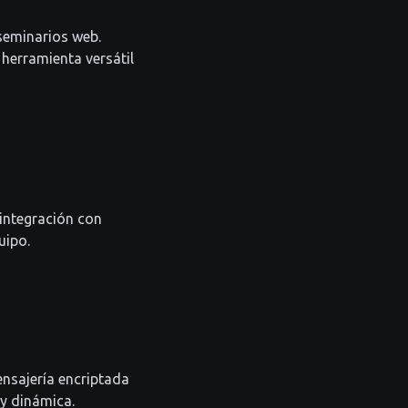
seminarios web.
 herramienta versátil
 integración con
uipo.
nsajería encriptada
 y dinámica.