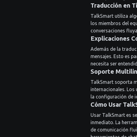
Traducción en T
TalkSmart utiliza al
los miembros del equ
conversaciones fluya
Explicaciones C
Además de la traducc
mensajes. Esto es pa
necesita ser entendid
Soporte Multili
TalkSmart soporta mú
internacionales. Los
la configuración de 
Cómo Usar Talk
Usar TalkSmart es se
inmediato. La herra
de comunicación flui