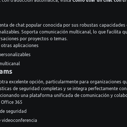
 con traducción automática, visita
Cómo usar un chat con t
enta de chat popular conocida por sus robustas capacidades 
nalizables. Soporta comunicación multicanal, lo que facilita q
rsaciones por proyectos o temas.
 otras aplicaciones
personalizables
ulticanal
eams
tra excelente opción, particularmente para organizaciones qu
ísticas de seguridad completas y se integra perfectamente con
rcionando una plataforma unificada de comunicación y colabo
 Office 365
 de seguridad
 videoconferencia