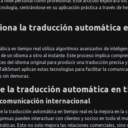
a nivel personal como profesional. Este artículo explorará l
ecnología, centrándose en su aplicación práctica a través de 
ona la traducción automática 
ica en tiempo real utiliza algoritmos avanzados de inteligenci
 de un idioma a otro al instante. Este proceso implica compren
ces del idioma original para producir una traducción precisa y
lkSmart aplican estas tecnologías para facilitar la comunica
s sin demoras.
e la traducción automática en 
 comunicación internacional
 de la traducción automática en tiempo real es la mejora en la
mpresas pueden interactuar con clientes y socios en todo el m
omáticas. Esto no solo mejora las relaciones comerciales, sino