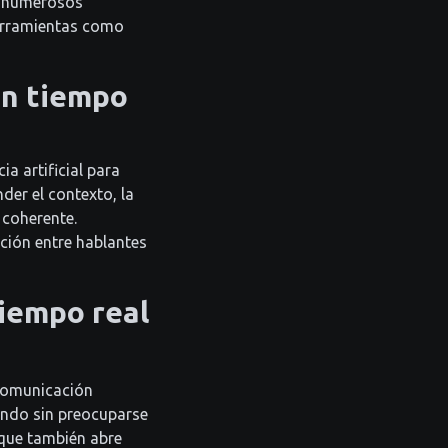
os numerosos
herramientas como
en tiempo
a artificial para
der el contexto, la
 coherente.
ción entre hablantes
tiempo real
 comunicación
undo sin preocuparse
 que también abre