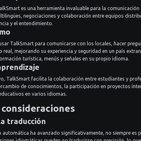
alkSmart es una herramienta invaluable para la comunicación i
ultilingües, negociaciones y colaboración entre equipos distri
cia y el entendimiento.
smo
usar TalkSmart para comunicarse con los locales, hacer pregu
o real, mejorando su experiencia y seguridad en un país extra
ormación turística, menús y señales en su propio idioma.
aprendizaje
o, TalkSmart facilita la colaboración entre estudiantes y prof
tercambio de conocimientos, la participación en proyectos inte
educativos en varios idiomas.
 consideraciones
la traducción
 automática ha avanzado significativamente, no siempre es p
esiones idiomáticas pueden no traducirse con precisión, lo que 