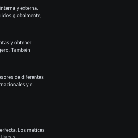
nterna y externa.
buidos globalmente,
ntas y obtener
njero. También
esores de diferentes
rnacionales y el
erfecta. Los matices
lleva a