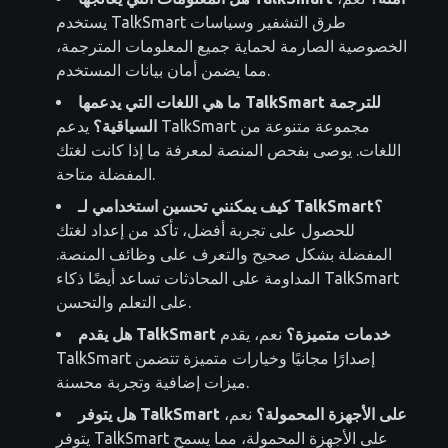
يستخدم TalkSmart طرق التشفير وسياسات
الخصوصية الصارمة لحماية جميع المعلومات المترجمة،
مما يضمن أمان بيانات المستخدم.
ما هي اللغات التي يدعمها TalkSmart للترجمة
السياقية؟
يدعم TalkSmart مجموعة متنوعة من
اللغات. يوصى بفحص المنصة لمعرفة ما إذا كانت لغتك
المفضلة متاحة.
كيف يمكنني تحسين استخدامي لـ TalkSmart؟
للحصول على تجربة أفضل، تأكد من إعداد لغتك
المفضلة بشكل صحيح والتعرف على وظائف المنصة.
المداومة على المحادثات تساعد أيضًا ذكاء TalkSmart
على التعلم والتحسن.
هل يقدم TalkSmart خدمات متميزة؟
نعم، يقدم
TalkSmart إصدارًا مجانيًا وخيارات متميزة تتضمن
ميزات إضافية وتجربة محسنة.
هل يتوفر TalkSmart على الأجهزة المحمولة؟
نعم،
يتوفر TalkSmart على الأجهزة المحمولة، مما يسمح