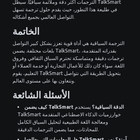
الترجمات أكثر دقة وملائمة سياقيًا. سيظل TalkSmart
في طليعة هذا التطور، حيث يقدم حلول ترجمة تسهل
التواصل العالمي بجميع أشكاله.
الخاتمة
الترجمة السياقية هي أداة قوية تعزز بشكل كبير التواصل
بلغات مختلفة. يضمن TalkSmart، بقدراته المتقدمة،
ترجمات دقيقة ومتماسكة تحترم السياق الثقافي وفروق
اللغة. سواء كان ذلك للأعمال التجارية أو خدمة العملاء أو
التعليم، يقوم TalkSmart بتحويل الطريقة التي نتواصل
ونتعاون بها على مستوى العالم.
الأسئلة الشائعة
كيف يضمن TalkSmart الدقة السياقية؟
يستخدم
TalkSmart خوارزميات الذكاء الاصطناعي المتقدمة
ومعالجة اللغة الطبيعية لتحليل السياق الكامل
للمحادثات، مما يضمن الترجمات الدقيقة.
هل المعلومات التي يعالجها TalkSmart آمنة؟
نعم،